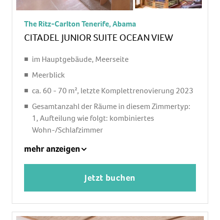
deutsches Programm, Sat-TV, Radio, iPod-
Docking Station
The Ritz-Carlton Tenerife, Abama
Roomservice: gegen Gebühr, Reinigungsservice:
CITADEL JUNIOR SUITE OCEAN VIEW
ohne Gebühr
separate Dusche, Regendusche, Badewanne, WC,
im Hauptgebäude, Meerseite
Bademantel: ohne Gebühr, Slipper: ohne Gebühr,
Meerblick
Föhn, Kosmetikspiegel
ca. 60 - 70 m², letzte Komplettrenovierung 2023
Balkon oder Terrasse: mit Sitzgelegenheit
Gesamtanzahl der Räume in diesem Zimmertyp:
1, Aufteilung wie folgt: kombiniertes
Wohn-/Schlafzimmer
1 King Size Bett (200x200cm), 1 Schlafsofa,
mehr anzeigen
Babybett: ohne Gebühr, Anfrage notwendig
Klimaanlage: ohne Gebühr, individuell regelbar,
Jetzt buchen
kalt
Fußboden: Fliesenboden
Safe: ohne Gebühr