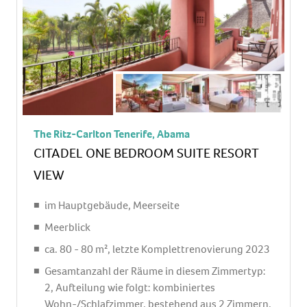
Minibar: gegen Gebühr, Softdrinks: gegen
Gebühr, Wasser: gegen Gebühr, alkoholische
Getränke: gegen Gebühr, Snacks: gegen Gebühr
Telefon, Internet: WLAN/WiFi: ohne Gebühr,
Breitband-Internet/DSL: gegen Gebühr,
Fernseher: Flatscreen, im Schlafzimmer,
deutsches Programm, Sat-TV, Radio, iPod-
Docking Station
The Ritz-Carlton Tenerife, Abama
Roomservice: gegen Gebühr, Reinigungsservice:
CITADEL ONE BEDROOM SUITE RESORT
ohne Gebühr
VIEW
separate Dusche, Regendusche, Badewanne, WC,
Bademantel: ohne Gebühr, Slipper: ohne Gebühr,
im Hauptgebäude, Meerseite
Föhn, Kosmetikspiegel
Meerblick
Balkon: mit Sitzgelegenheit
ca. 80 - 80 m², letzte Komplettrenovierung 2023
Balkon oder Terrasse: mit Sitzgelegenheit
Gesamtanzahl der Räume in diesem Zimmertyp:
2, Aufteilung wie folgt: kombiniertes
Wohn-/Schlafzimmer, bestehend aus 2 Zimmern,