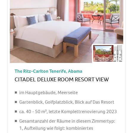
Nespressomaschine, Wasserkocher
Minibar: gegen Gebühr, Softdrinks: gegen
Gebühr, Wasser: gegen Gebühr, alkoholische
Getränke: gegen Gebühr, Snacks: gegen Gebühr
Telefon, Internet: WLAN/WiFi: ohne Gebühr,
Breitband-Internet/DSL: gegen Gebühr,
Fernseher: Flatscreen, im Schlafzimmer,
deutsches Programm, Sat-TV, Radio, iPod-
Docking Station
The Ritz-Carlton Tenerife, Abama
Roomservice: gegen Gebühr, Reinigungsservice:
CITADEL DELUXE ROOM RESORT VIEW
ohne Gebühr
separate Dusche, Regendusche, Badewanne, WC,
im Hauptgebäude, Meerseite
Bademantel: ohne Gebühr, Slipper: ohne Gebühr,
Gartenblick, Golfplatzblick, Blick auf Das Resort
Föhn, Kosmetikspiegel
ca. 40 - 50 m², letzte Komplettrenovierung 2023
Balkon: mit Sitzgelegenheit
Gesamtanzahl der Räume in diesem Zimmertyp:
Balkon oder Terrasse: mit Sitzgelegenheit
1, Aufteilung wie folgt: kombiniertes