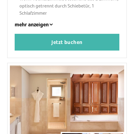
optisch getrennt durch Schiebetür, 1
Schlafzimmer
1 King Size Bett (200x200cm), 1 Schlafsofa,
mehr anzeigen
Babybett: ohne Gebühr, Anfrage notwendig
Klimaanlage: ohne Gebühr, individuell regelbar,
Jetzt buchen
kalt
Fußboden: Fliesenboden
Safe: ohne Gebühr
Sitzecke, Sofa, Schreibtisch
Bügeleisen, Bügelbrett
Nespressomaschine, Wasserkocher
Minibar: gegen Gebühr, Softdrinks: gegen
Gebühr, Wasser: gegen Gebühr, alkoholische
Getränke: gegen Gebühr, Snacks: gegen Gebühr
Telefon, Internet: WLAN/WiFi: ohne Gebühr,
Breitband-Internet/DSL: gegen Gebühr,