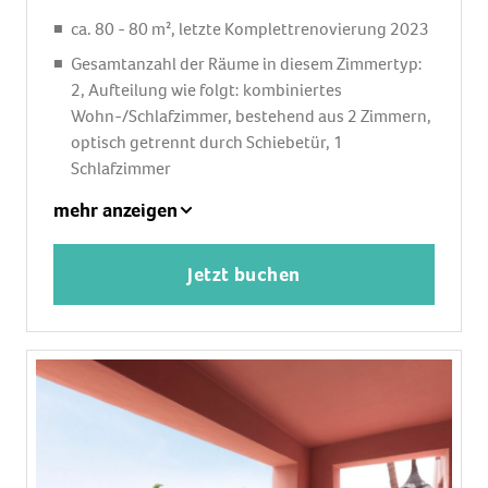
Balkon: mit Sitzgelegenheit
ca. 80 - 80 m², letzte Komplettrenovierung 2023
Balkon oder Terrasse: mit Sitzgelegenheit
Gesamtanzahl der Räume in diesem Zimmertyp:
2, Aufteilung wie folgt: kombiniertes
Wohn-/Schlafzimmer, bestehend aus 2 Zimmern,
optisch getrennt durch Schiebetür, 1
Schlafzimmer
1 King Size Bett (200x200cm), 1 Schlafsofa,
mehr anzeigen
Babybett: ohne Gebühr, Anfrage notwendig
Klimaanlage: ohne Gebühr, individuell regelbar,
Jetzt buchen
kalt
Fußboden: Fliesenboden
Safe: ohne Gebühr
Sitzecke, Sofa, Schreibtisch
Bügeleisen, Bügelbrett
Nespressomaschine, Wasserkocher