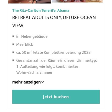
Breitband-Internet/DSL: gegen Gebühr,
Fernseher: Flatscreen, im Schlafzimmer, Sat-TV
The Ritz-Carlton Tenerife, Abama
Roomservice: täglich, gegen Gebühr,
RETREAT ADULTS ONLY, DELUXE OCEAN
Reinigungsservice
VIEW
separate Dusche, Regendusche, Badewanne, WC,
Bademantel: ohne Gebühr, Slipper: ohne Gebühr,
im Nebengebäude
Föhn, Kosmetikspiegel
Meerblick
Balkon: mit Sitzgelegenheit
ca. 50 m², letzte Komplettrenovierung 2023
Gesamtanzahl der Räume in diesem Zimmertyp:
1, Aufteilung wie folgt: kombiniertes
Wohn-/Schlafzimmer
1 King Size Bett
mehr anzeigen
Klimaanlage: ohne Gebühr, individuell regelbar
Fußboden: Fliesenboden
Jetzt buchen
Safe: ohne Gebühr
Sofa, Schreibtisch