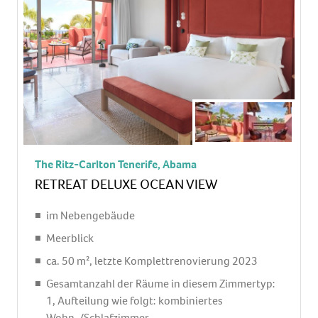
Minibar: gegen Gebühr, Softdrinks: gegen
Gebühr, Wasser: gegen Gebühr, alkoholische
Getränke: gegen Gebühr, Snacks: gegen Gebühr,
Minibarauffüllung: täglich
Telefon, Internet: WLAN/WiFi: ohne Gebühr,
Breitband-Internet/DSL: gegen Gebühr,
Fernseher: Flatscreen, deutsches Programm,
Sat-TV
Roomservice: gegen Gebühr, Reinigungsservice:
The Ritz-Carlton Tenerife, Abama
ohne Gebühr
RETREAT DELUXE OCEAN VIEW
separate Dusche, Regendusche, Badewanne, WC,
Bademantel: ohne Gebühr, Slipper: ohne Gebühr,
im Nebengebäude
Föhn, Kosmetikspiegel
Meerblick
Terrasse: mit Sitzgelegenheit
ca. 50 m², letzte Komplettrenovierung 2023
Gesamtanzahl der Räume in diesem Zimmertyp:
1, Aufteilung wie folgt: kombiniertes