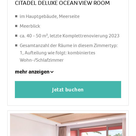
CITADEL DELUXE OCEAN VIEW ROOM
im Hauptgebäude, Meerseite
Meerblick
ca. 40 - 50 m², letzte Komplettrenovierung 2023
Gesamtanzahl der Räume in diesem Zimmertyp:
1, Aufteilung wie folgt: kombiniertes
Wohn-/Schlafzimmer
1 King Size Bett (200x200cm), Babybett: ohne
mehr anzeigen
Gebühr, Anfrage notwendig
Klimaanlage: ohne Gebühr, individuell regelbar,
Jetzt buchen
kalt
Fußboden: Fliesenboden
Safe: ohne Gebühr
Sitzecke, Sofa, Schreibtisch
Bügeleisen, Bügelbrett