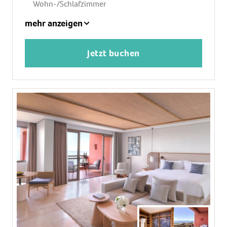
Wohn-/Schlafzimmer
1 King Size Bett (200x200cm), Babybett: ohne
mehr anzeigen
Gebühr, Anfrage notwendig
Klimaanlage: ohne Gebühr, individuell regelbar,
Jetzt buchen
kalt
Fußboden: Fliesenboden
Safe: ohne Gebühr
Sitzecke, Sofa, Schreibtisch
Bügeleisen, Bügelbrett
Nespressomaschine, Wasserkocher
Minibar: gegen Gebühr, Softdrinks: gegen
Gebühr, Wasser: gegen Gebühr, alkoholische
Getränke: gegen Gebühr, Snacks: gegen Gebühr
Telefon, Internet: WLAN/WiFi: ohne Gebühr,
Breitband-Internet/DSL: gegen Gebühr,
Fernseher: Flatscreen, im Schlafzimmer,