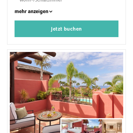
Wohn-/Schlafzimmer
1 King Size Bett, Babybett: ohne Gebühr, Anfrage
mehr anzeigen
& Reservierung notwendig
Klimaanlage: ohne Gebühr, Januar - Dezember,
Jetzt buchen
individuell regelbar
Fußboden: Fliesenboden
Safe: ohne Gebühr
Sofa, Schreibtisch
Bügeleisen
Nespressomaschine, Kaffee-/Teezubereiter,
Wasserkocher
Minibar: gegen Gebühr, Softdrinks: gegen
Gebühr, Wasser: gegen Gebühr, alkoholische
Getränke: gegen Gebühr, Snacks: gegen Gebühr,
Minibarauffüllung
Telefon, Internet: WLAN/WiFi: ohne Gebühr,