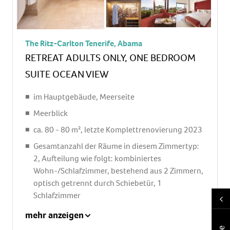
Fernseher: Flatscreen, im Schlafzimmer,
deutsches Programm, Sat-TV, Radio, iPod-
Docking Station
The Ritz-Carlton Tenerife, Abama
Roomservice: gegen Gebühr, Reinigungsservice:
RETREAT ADULTS ONLY, ONE BEDROOM
ohne Gebühr
SUITE OCEAN VIEW
separate Dusche, Regendusche, Badewanne, WC,
Bademantel: ohne Gebühr, Slipper: ohne Gebühr,
im Hauptgebäude, Meerseite
Föhn, Kosmetikspiegel
Meerblick
Balkon: mit Sitzgelegenheit
ca. 80 - 80 m², letzte Komplettrenovierung 2023
Balkon oder Terrasse: mit Sitzgelegenheit
Gesamtanzahl der Räume in diesem Zimmertyp:
2, Aufteilung wie folgt: kombiniertes
Wohn-/Schlafzimmer, bestehend aus 2 Zimmern,
optisch getrennt durch Schiebetür, 1
Schlafzimmer
1 King Size Bett (200x200cm), 1 Schlafsofa,
mehr anzeigen
Babybett: ohne Gebühr, Anfrage notwendig