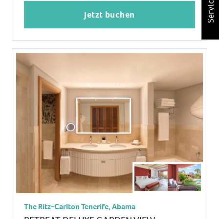
Service
Klimaanlage: ohne Gebühr, individuell regelbar,
Jetzt buchen
kalt
Fußboden: Fliesenboden
Safe: ohne Gebühr
Sitzecke, Sofa, Schreibtisch
Bügeleisen, Bügelbrett
Nespressomaschine, Wasserkocher
Minibar: gegen Gebühr, Softdrinks: gegen
Gebühr, Wasser: gegen Gebühr, alkoholische
Getränke: gegen Gebühr, Snacks: gegen Gebühr
Telefon, Internet: WLAN/WiFi: ohne Gebühr,
Breitband-Internet/DSL: gegen Gebühr,
Fernseher: Flatscreen, im Schlafzimmer,
deutsches Programm, Sat-TV, Radio, iPod-
Docking Station
The Ritz-Carlton Tenerife, Abama
Roomservice: gegen Gebühr, Reinigungsservice: