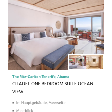
Sitzecke, Sofa, Schreibtisch
Bügeleisen, Bügelbrett
Nespressomaschine, Wasserkocher
Minibar: gegen Gebühr, Softdrinks: gegen
Gebühr, Wasser: gegen Gebühr, alkoholische
Getränke: gegen Gebühr, Snacks: gegen Gebühr
Telefon, Internet: WLAN/WiFi: ohne Gebühr,
Breitband-Internet/DSL: gegen Gebühr,
Fernseher: Flatscreen, im Schlafzimmer,
deutsches Programm, Sat-TV, Radio, iPod-
Docking Station
The Ritz-Carlton Tenerife, Abama
Roomservice: gegen Gebühr, Reinigungsservice:
CITADEL ONE BEDROOM SUITE OCEAN
ohne Gebühr
VIEW
separate Dusche, Regendusche, Badewanne, WC,
Bademantel: ohne Gebühr, Slipper: ohne Gebühr,
im Hauptgebäude, Meerseite
Föhn, Kosmetikspiegel
Meerblick