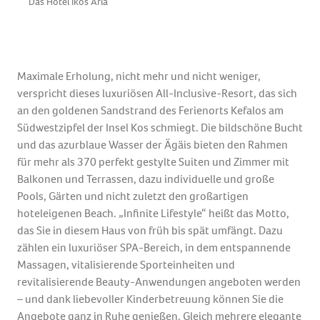
Das Hotel Ikos Aria
D
Maximale Erholung, nicht mehr und nicht weniger,
verspricht dieses luxuriösen All-Inclusive-Resort, das sich
an den goldenen Sandstrand des Ferienorts Kefalos am
Südwestzipfel der Insel Kos schmiegt. Die bildschöne Bucht
und das azurblaue Wasser der Ägäis bieten den Rahmen
für mehr als 370 perfekt gestylte Suiten und Zimmer mit
Balkonen und Terrassen, dazu individuelle und große
Pools, Gärten und nicht zuletzt den großartigen
hoteleigenen Beach. „Infinite Lifestyle“ heißt das Motto,
das Sie in diesem Haus von früh bis spät umfängt. Dazu
zählen ein luxuriöser SPA-Bereich, in dem entspannende
Massagen, vitalisierende Sporteinheiten und
revitalisierende Beauty-Anwendungen angeboten werden
– und dank liebevoller Kinderbetreuung können Sie die
Angebote ganz in Ruhe genießen. Gleich mehrere elegante