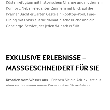
Küstenrefugium mit historischem Charme und modernem
Komfort. Neben eleganten Zimmern mit Blick auf die
Kvarner Bucht erwarten Gäste ein Rooftop-Pool, Fine-
Dining mit Fokus auf die dalmatinische Küche und ein
Concierge-Service, der jeden Wunsch erfüllt.
EXKLUSIVE ERLEBNISSE –
MASSGESCHNEIDERT FÜR SIE
Kroatien vom Wasser aus
– Erleben Sie die Adriaküste aus
einer vollkommen neuen Perspektive: Ob auf einer
eleganten Motoryacht mit Crew oder einem stilvollen
Segelboot mit Skipper – jede Charter wird individuell nach
Ihren Wünschen geplant. Genießen Sie Gourmetdinner an
Deck, stoppen Sie in versteckten Buchten zum Schwimmen