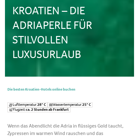
KROATIEN – DIE
ADRIAPERLE FÜR
STILVOLLEN
LUXUSURLAUB
Die besten Kroatien-Hotels online buchen
Lufttemperatur:
28° C
Wassertemperatur:
25° C
Flugzeit:
ca. 2 Stunden ab Frankfurt
Wenn das Abendlicht die Adria in flüssiges Gold taucht,
Zypressen im warmen Wind rauschen und das