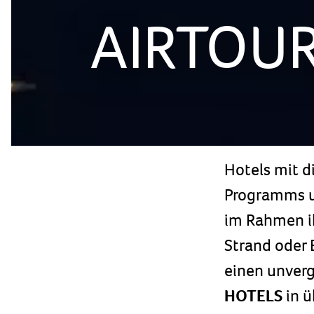
AIRTOUR
Hotels mit d
Programms u
im Rahmen ih
Strand oder B
einen unverg
HOTELS
in ü