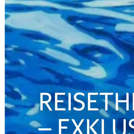
REISETH
– EXKLU