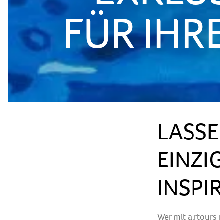
FÜR IHR
LASSE
EINZI
INSPI
Wer mit airtours 