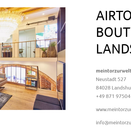
AIRT
BOUT
LAND
meintorzurwel
Neustadt 527
84028 Landshu
+49 871 97504
www.meintorzur
info@meintorzu