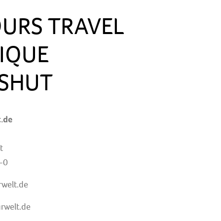
OURS TRAVEL
IQUE
SHUT
t.de
t
-0
welt.de
rwelt.de