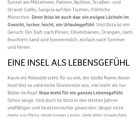
Sunset am Mittelmeer, Palmen, Yachten, Straßen- und
Strand-Cafés, Sangria auf den Tischen, fröhliche
Menschen.
Denn Ibiza ist auch das: ein ewiges Lächeln im
Gesicht, locker, leicht, ein Urlaubsgefühl.
Und Ibiza ist ein
Geruch: Der Duft nach Pinien, Olivenhainen, Orangen, nach
feuchtem Sand und Sonnenmilch, einfach nach Sommer
und Ferien.
EINE INSEL ALS LEBENSGEFÜHL
Kaum ein Reiseziel steht für so viel, der bloße Name dieser
Insel löst so zahlreiche Sinnesreize aus, viel mehr als nur
Bilder im Kopf.
Ibiza steht für ein ganzes Lebensgefühl.
Schon lange. Und doch ist Ibiza in den letzten Jahren
vielfältiger und facettenreicher geworden: längst nicht
mehr nur Party-Insel junger Leute, viele eher inzwischen
Genießer-Insel für alle, die sich jung fühlen – und dabei
manchmal vor 40, 50 Jahren das erste Mal hier waren.