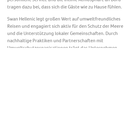
tragen dazu bei, dass sich die Gäste wie zu Hause fühlen.
Swan Hellenic legt großen Wert auf umweltfreundliches
Reisen und engagiert sich aktiv für den Schutz der Meere
und die Unterstützung lokaler Gemeinschaften. Durch
nachhaltige Praktiken und Partnerschaften mit
Umweltschutzorganisationen trägt das Unternehmen
dazu bei, die Schönheit und Vielfalt der bereisten
Regionen zu bewahren.
SWAN HELLENIC SH VEGA – EIN