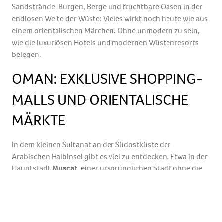
Sandstrände, Burgen, Berge und fruchtbare Oasen in der
endlosen Weite der Wüste: Vieles wirkt noch heute wie aus
einem orientalischen Märchen. Ohne unmodern zu sein,
wie die luxuriösen Hotels und modernen Wüstenresorts
belegen.
OMAN: EXKLUSIVE SHOPPING-
MALLS UND ORIENTALISCHE
MÄRKTE
In dem kleinen Sultanat an der Südostküste der
Arabischen Halbinsel gibt es viel zu entdecken. Etwa in der
Hauptstadt
Muscat
, einer ursprünglichen Stadt ohne die
Skyline moderner Hochhäuser. Ihre Sehenswürdigkeiten
reichen von der Sultan Qaboos Großmoschee und den
arabisch-portugiesischen Festungen Jelali und Mirani, die
den schmucken
Stadtpalast des Sultans
überragen bis hin