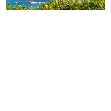
Schöne Aussichten – der Blick über die Dächer von Lindos aufs
Meer
Die Hochzeitspaare der Insel Rhodos lieben diese Location,
ein Stückchen nordwestlich vom Zentrum des schönen
Orts Lindos gelegen. Auf der großen Restaurant-Terrasse
finden regelmäßig große Familienfeiern statt zum
vielleicht wichtigsten Ereignis des Lebens, das Ktima
Lindos hat dafür sogar eine eigene Kapelle. Aber auch
vertraute Urlauber-Paare können hier glücklich werden:
Essen und Getränke sind vorzüglich, der Service hat Fünf-
Sterne-Qualität – und der Ausblick von den Tischen auf
der riesigen Terrasse samt Liegestühlen und Infinitypool
hinunter zum Meer ist atemberaubend. Das Ktima Lindos
ist seinen stattlichen Preis wert.