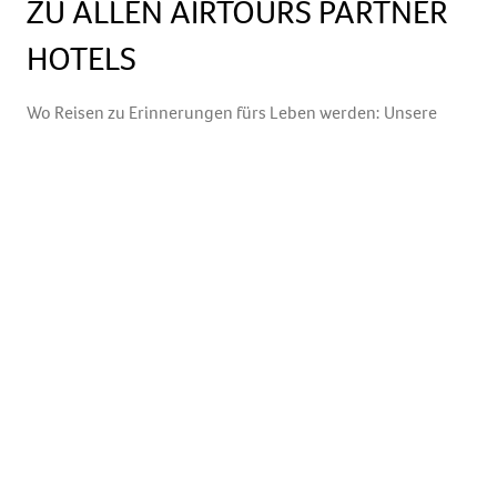
ZU ALLEN AIRTOURS PARTNER
HOTELS
Wo Reisen zu Erinnerungen fürs Leben werden: Unsere
handverlesenen airtours Partner Hotels eröffnen Ihnen
exklusive Reiseziele, die durch Charakter, Lage und
außergewöhnlichen Service begeistern. Jeder Ort erzählt
seine eigene Geschichte – und wartet darauf, von Ihnen
entdeckt zu werden.
Hier finden Sie alle airtours Partner-Hotel-Reiseziele auf
einen Blick:
Alle Partner Hotels