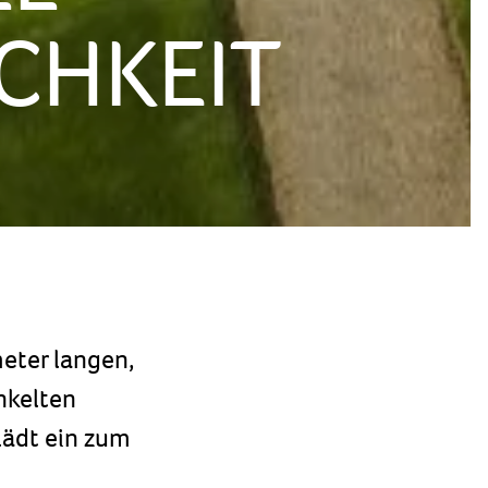
CHKEIT
meter langen,
nkelten
lädt ein zum