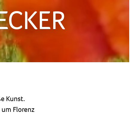
ECKER
ße Kunst.
d um Florenz