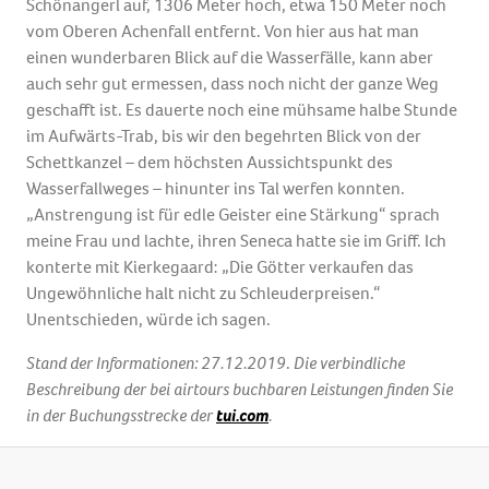
Schönangerl auf, 1306 Meter hoch, etwa 150 Meter noch
vom Oberen Achenfall entfernt. Von hier aus hat man
einen wunderbaren Blick auf die Wasserfälle, kann aber
auch sehr gut ermessen, dass noch nicht der ganze Weg
geschafft ist. Es dauerte noch eine mühsame halbe Stunde
im Aufwärts-Trab, bis wir den begehrten Blick von der
Schettkanzel – dem höchsten Aussichtspunkt des
Wasserfallweges – hinunter ins Tal werfen konnten.
„Anstrengung ist für edle Geister eine Stärkung“ sprach
meine Frau und lachte, ihren Seneca hatte sie im Griff. Ich
konterte mit Kierkegaard: „Die Götter verkaufen das
Ungewöhnliche halt nicht zu Schleuderpreisen.“
Unentschieden, würde ich sagen.
Stand der Informationen: 27.12.2019
.
Die verbindliche
Beschreibung der bei airtours buchbaren Leistungen finden Sie
in der Buchungsstrecke der
tui.com
.