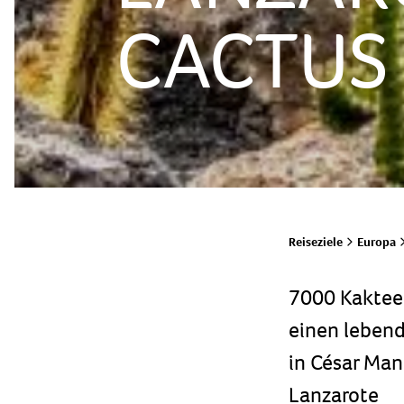
CACTUS
Reiseziele
Europa
7000 Kakteen
einen leben
in César Man
Lanzarote