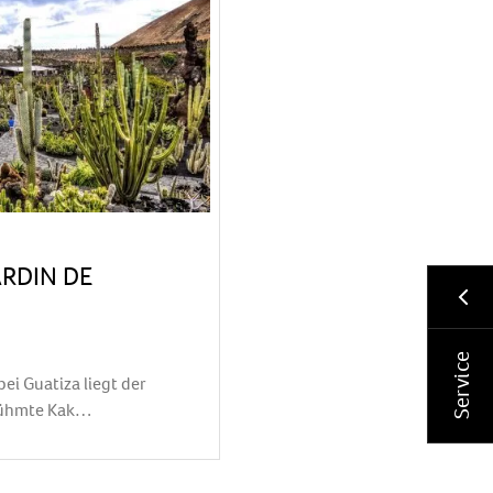
ARDIN DE
Service
ei Guatiza liegt der
erühmte Kak…