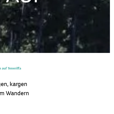
 auf Teneriffa
gen, kargen
eim Wandern