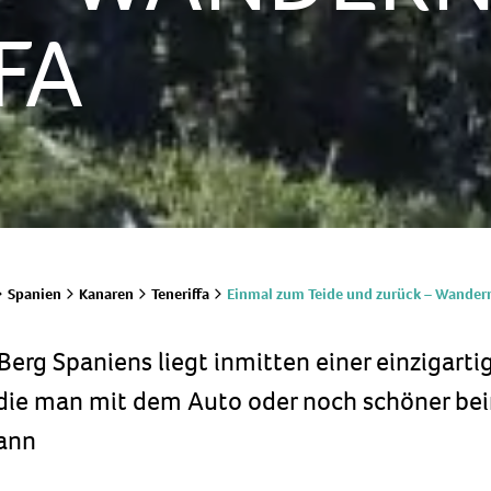
FA
Einmal zum Teide und zurück – Wandern
Spanien
Kanaren
Teneriffa
Berg Spaniens liegt inmitten einer einzigarti
 die man mit dem Auto oder noch schöner b
ann