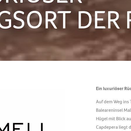
GSORT DER 
Ein luxuriöser R
Auf dem Weg ins T
Baleareninsel Mal
Hügel mit Blick a
Capdepera liegt 