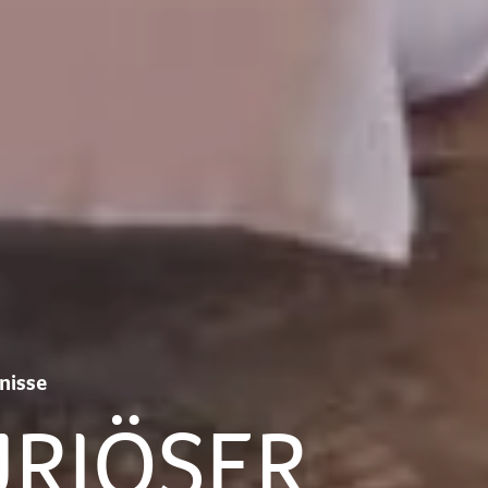
nisse
URIÖSER