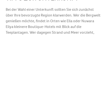
Bei der Wahl einer Unterkunft sollten Sie sich zunächst
über Ihre bevorzugte Region klarwerden. Wer die Bergwelt
genießen möchte, findet in Orten wie Ella oder Nuwara
Eliya kleinere Boutique-Hotels mit Blick auf die
Teeplantagen. Wer dagegen Strand und Meer vorzieht,
wird an der Süd- oder Westküste fündig. Ein Hotel in Sri
Lanka bietet zudem oft regionale Küche, die von frischem
Fisch bis zu aromatischen Currys reicht.
HOTEL DEALS FÜR JEDEN ANSPRUCH
Unsere rabattierten Hotel Deals umfassen
unterschiedliche Kategorien und Preisklassen, sodass Sie
Ihren Aufenthalt in Sri Lanka nach Ihren Wünschen
gestalten können. Ob Sie Luxus, Privatsphäre oder
familiäre Atmosphäre suchen – airtours hat passende
Angebote parat.