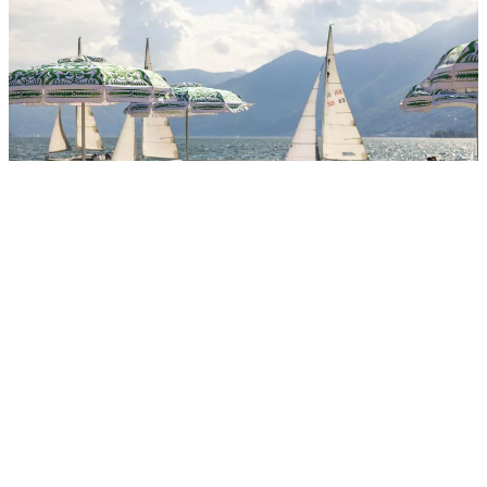
HIGHLIGHTS AUF EINEN BLICK
Das einzige wahre Beach Resort der Schweiz: Das Hotel
liegt direkt am Ufer des Lago Maggiore.
Eigener Hafen & Wassersportschule: SUP und Kajak
sind inklusive, Bootsverleih und Wasserski gegen