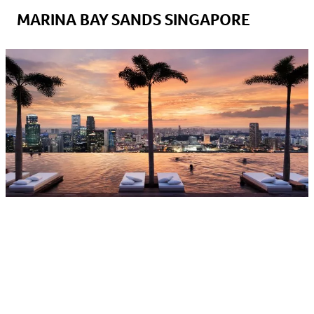
MARINA BAY SANDS SINGAPORE
Platz 5
unserer Liste teilt sich das Marina Bay Sands mit
dem
Address
Sky View in Dubai, beide Pools liegen auf 200
Metern.
Einen
Unterschied
aber gibt es
:
M
it 150 Metern
Länge ist der Infinity Pool des Marina Bay Sands der