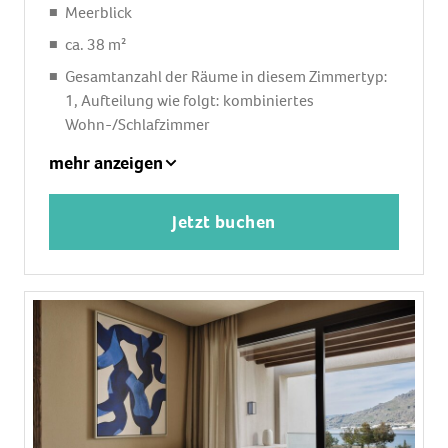
Meerblick
ca. 38 m²
Gesamtanzahl der Räume in diesem Zimmertyp:
1, Aufteilung wie folgt: kombiniertes
Wohn-/Schlafzimmer
1 King Size Bett
mehr anzeigen
Klimaanlage: ohne Gebühr
Heizung: zentral gesteuert
Jetzt buchen
Safe
Kaffee-/Teezubereiter
Minibar
Internet: WLAN/WiFi: ohne Gebühr, Fernseher:
Sat-TV
Dusche, WC
Balkon oder Terrasse: mit Liegen, mit