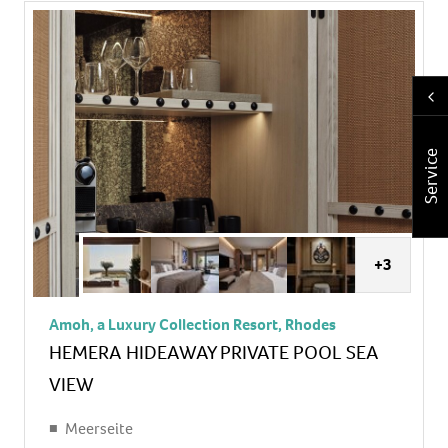
Minibar
Telefon, Internet: WLAN/WiFi, Fernseher: Sat-TV
Dusche
Balkon oder Terrasse: mit Sitzgelegenheit
Service
+3
Amoh, a Luxury Collection Resort, Rhodes
HEMERA HIDEAWAY PRIVATE POOL SEA
VIEW
Meerseite