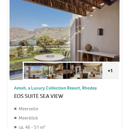
Minibar
Telefon, Internet: WLAN/WiFi: ohne Gebühr,
Fernseher: Sat-TV
Dusche, WC
Balkon oder Terrasse: mit Sitzgelegenheit
+1
Amoh, a Luxury Collection Resort, Rhodes
EOS SUITE SEA VIEW
Meerseite
Meerblick
ca. 46 - 51 m²