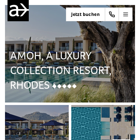
Jetzt buchen
AMOH, A LUXURY
COLLECTION RESORT,
RHODES