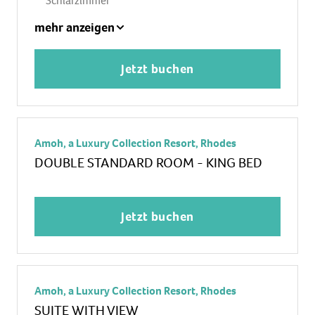
Schlafzimmer
1 King Size Bett
mehr anzeigen
Klimaanlage: ohne Gebühr
Heizung: zentral gesteuert
Jetzt buchen
Safe
Kaffee-/Teezubereiter
Minibar
Amoh, a Luxury Collection Resort, Rhodes
Telefon, Internet: WLAN/WiFi: ohne Gebühr,
DOUBLE STANDARD ROOM - KING BED
Fernseher: Sat-TV
Dusche, WC
Terrasse: mit Sitzgelegenheit, mit direktem
Jetzt buchen
Poolzugang, mit Private Pool
Amoh, a Luxury Collection Resort, Rhodes
SUITE WITH VIEW