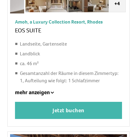
+4
Amoh, a Luxury Collection Resort, Rhodes
EOS SUITE
Landseite, Gartenseite
Landblick
ca. 46 m²
Gesamtanzahl der Räume in diesem Zimmertyp:
1, Aufteilung wie folgt: 1 Schlafzimmer
1 King Size Bett
mehr anzeigen
Klimaanlage: ohne Gebühr
Heizung: zentral gesteuert
Jetzt buchen
Safe
Kaffee-/Teezubereiter