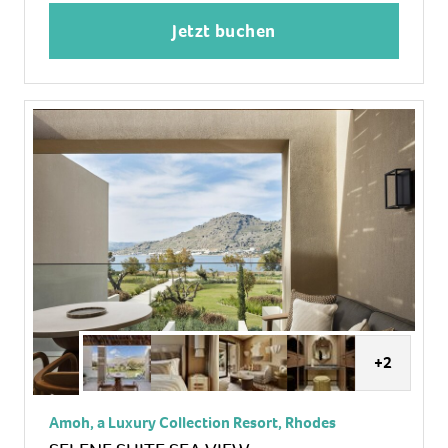
Heizung: zentral gesteuert
Jetzt buchen
Safe
Kaffee-/Teezubereiter
Minibar
Internet: WLAN/WiFi: ohne Gebühr, Fernseher:
Sat-TV
Dusche, WC
Balkon oder Terrasse
+2
Amoh, a Luxury Collection Resort, Rhodes