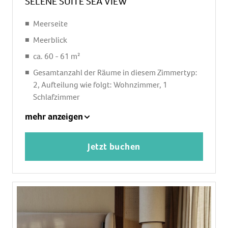
SELENE SUITE SEA VIEW
Meerseite
Meerblick
ca. 60 - 61 m²
Gesamtanzahl der Räume in diesem Zimmertyp:
2, Aufteilung wie folgt: Wohnzimmer, 1
Schlafzimmer
1 King Size Bett
mehr anzeigen
Klimaanlage: ohne Gebühr
Heizung
Jetzt buchen
Safe
Telefon, Internet: WLAN/WiFi: ohne Gebühr,
Fernseher: Sat-TV
Dusche, WC
Balkon oder Terrasse: mit Sitzgelegenheit