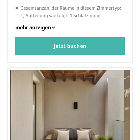
Gesamtanzahl der Räume in diesem Zimmertyp:
1, Aufteilung wie folgt: 1 Schlafzimmer
1 King Size Bett
mehr anzeigen
Klimaanlage: ohne Gebühr
Heizung: zentral gesteuert
Jetzt buchen
Safe
Kaffee-/Teezubereiter
Minibar
Telefon, Internet: WLAN/WiFi: ohne Gebühr,
Fernseher: Sat-TV
Dusche, WC
Balkon oder Terrasse: mit Sitzgelegenheit