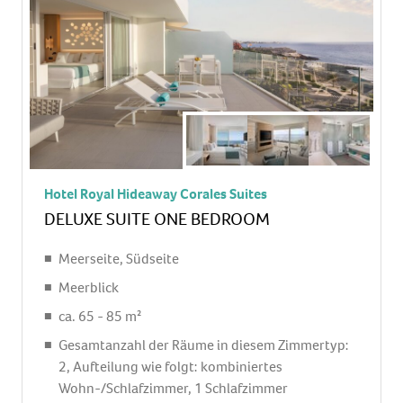
Kochplatte, Mikrowelle, Kaffeemaschine,
Wasserkocher, Esstisch
Telefon, Internet: WLAN/WiFi: ohne Gebühr,
Fernseher: Flatscreen, im Wohnbereich, im
Schlafzimmer, deutsches Programm, Sat-TV,
Kabel-TV
Roomservice: 24 Stunden, gegen Gebühr,
Reinigungsservice: täglich, ohne Gebühr
Hotel Royal Hideaway Corales Suites
separate Dusche, Badewanne im Zimmer,
DELUXE SUITE ONE BEDROOM
Bademantel: ohne Gebühr, Slipper: ohne Gebühr,
Föhn, Kosmetikspiegel
Meerseite, Südseite
Terrasse: mit Liegen, mit Sitzgelegenheit
Meerblick
ca. 65 - 85 m²
Gesamtanzahl der Räume in diesem Zimmertyp:
2, Aufteilung wie folgt: kombiniertes
Wohn-/Schlafzimmer, 1 Schlafzimmer