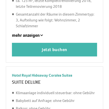
ca. 125 m², letzte Komplettrenovierung 2018,
letzte Teilrenovierung 2018
Gesamtanzahl der Räume in diesem Zimmertyp:
3, Aufteilung wie folgt: Wohnzimmer, 2
Schlafzimmer
2 Einzelbetten, 1 King Size Bett (220x220cm),
mehr anzeigen
Babybett: ohne Gebühr, Anfrage & Reservierung
notwendig
Jetzt buchen
Klimaanlage: Januar - Dezember, individuell
regelbar, kalt, warm
Fußboden: Fliesenboden
Safe: ohne Gebühr
Hotel Royal Hideaway Corales Suites
Sitzecke, Sofa
SUITE DELUXE
Waschmaschine
Klimaanlage individuell steuerbar: ohne Gebühr
Küche, Kühlschrank: ohne Gebühr, Backofen,
Babybett auf Anfrage: ohne Gebühr
Kochplatte, Mikrowelle, Espressomaschine,
Wasserkocher, Toaster, Esstisch
Balkon: ohne Gebühr