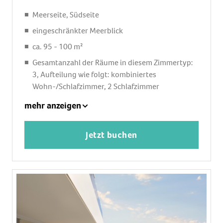
Meerseite, Südseite
eingeschränkter Meerblick
ca. 95 - 100 m²
Gesamtanzahl der Räume in diesem Zimmertyp:
3, Aufteilung wie folgt: kombiniertes
Wohn-/Schlafzimmer, 2 Schlafzimmer
2 Einzelbetten (90x200cm), 1 King Size Bett
mehr anzeigen
(180x200cm), 1 Schlafsofa (180x195cm),
Babybett: ohne Gebühr, Reservierung notwendig
Jetzt buchen
Klimaanlage: ohne Gebühr, individuell regelbar,
zentral gesteuert, kalt
Fußboden: Fliesenboden
Safe: ohne Gebühr
Sitzecke, Sofa, Schreibtisch
Küche, Kühlschrank: ohne Gebühr, Backofen,