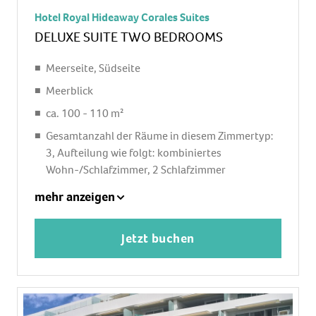
Hotel Royal Hideaway Corales Suites
separate Dusche, Badewanne im Zimmer,
DELUXE SUITE TWO BEDROOMS
Bademantel: ohne Gebühr, Slipper: ohne Gebühr,
Föhn, Kosmetikspiegel
Meerseite, Südseite
Terrasse: mit Liegen, mit Sitzgelegenheit
Meerblick
ca. 100 - 110 m²
Gesamtanzahl der Räume in diesem Zimmertyp:
3, Aufteilung wie folgt: kombiniertes
Wohn-/Schlafzimmer, 2 Schlafzimmer
2 Einzelbetten (90x200cm), 1 King Size Bett
mehr anzeigen
(180x200cm), 1 Schlafsofa (180x195cm),
Babybett: ohne Gebühr, Reservierung notwendig
Jetzt buchen
Klimaanlage: ohne Gebühr, individuell regelbar,
zentral gesteuert, kalt
Fußboden: Fliesenboden
Safe: ohne Gebühr