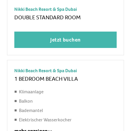
Minibar: gegen Gebühr, Softdrinks: gegen
Nikki Beach Resort & Spa Dubai
Gebühr, Wasser: ohne Gebühr, alkoholische
DOUBLE STANDARD ROOM
Getränke: gegen Gebühr, Snacks: gegen Gebühr,
Minibarauffüllung: täglich
Telefon, Internet: WLAN/WiFi: ohne Gebühr,
Jetzt buchen
Fernseher: Flatscreen, im Schlafzimmer,
deutsches Programm, Radio
Roomservice: täglich 24 Stunden, gegen Gebühr,
Reinigungsservice: täglich, ohne Gebühr
Nikki Beach Resort & Spa Dubai
separate Dusche, Regendusche, Badewanne, WC,
1 BEDROOM BEACH VILLA
Bademantel: ohne Gebühr, Slipper: ohne Gebühr,
Föhn, Kosmetikspiegel
Klimaanlage
Balkon: mit Sitzgelegenheit
Balkon
Bademantel
Elektrischer Wasserkocher
Internetzugang