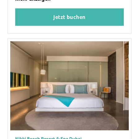
Klimaanlage: ohne Gebühr, individuell regelbar
Safe: ohne Gebühr
Jetzt buchen
Sofa, Schreibtisch
Bügeleisen, Bügelbrett
Kaffee-/Teezubereiter, Esstisch
Minibar: gegen Gebühr, Softdrinks: gegen
Gebühr, Wasser: ohne Gebühr, alkoholische
Getränke: gegen Gebühr, Snacks: gegen Gebühr,
Minibarauffüllung: täglich
Telefon, Internet: WLAN/WiFi: ohne Gebühr,
Fernseher: Flatscreen, im Wohnbereich, im
Schlafzimmer, deutsches Programm, Radio
Roomservice: täglich 24 Stunden, gegen Gebühr,
Reinigungsservice: täglich, ohne Gebühr
separate Dusche, Regendusche, Badewanne, WC,
separates WC, Bademantel: ohne Gebühr,
Nikki Beach Resort & Spa Dubai