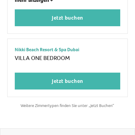
mehr anzeigen
Bügeleisen
Minibar
Jetzt buchen
Telefon
Privater Pool
Zimmer-Safe
Nikki Beach Resort & Spa Dubai
WLAN/WiFi im Zimmer
VILLA ONE BEDROOM
TV
Villa
Jetzt buchen
Weitere Zimmertypen finden Sie unter „Jetzt Buchen“