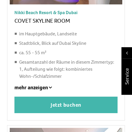
separate Dusche, Regendusche, Badewanne, WC,
separates WC, Bademantel: ohne Gebühr,
Nikki Beach Resort & Spa Dubai
Slipper: ohne Gebühr, Föhn
COVET SKYLINE ROOM
Balkon: mit Sitzgelegenheit
im Hauptgebäude, Landseite
Stadtblick, Blick auf Dubai Skyline
ca. 55 - 55 m²
Gesamtanzahl der Räume in diesem Zimmertyp:
1, Aufteilung wie folgt: kombiniertes
Service
Wohn-/Schlafzimmer
Babybett: ohne Gebühr
mehr anzeigen
Klimaanlage: ohne Gebühr, individuell regelbar
Safe: ohne Gebühr
Jetzt buchen
Bügeleisen, Bügelbrett
Kaffee-/Teezubereiter
Minibar: gegen Gebühr, Softdrinks: gegen