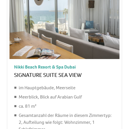
Getränke: gegen Gebühr, Snacks: gegen Gebühr,
Minibarauffüllung: täglich
Telefon, Internet: WLAN/WiFi: ohne Gebühr,
Fernseher: Flatscreen, im Schlafzimmer,
deutsches Programm, Radio
Roomservice: täglich 24 Stunden, gegen Gebühr,
Reinigungsservice: täglich, ohne Gebühr
separate Dusche, Regendusche, Badewanne, WC,
Bademantel: ohne Gebühr, Slipper: ohne Gebühr,
Nikki Beach Resort & Spa Dubai
Föhn, Kosmetikspiegel
SIGNATURE SUITE SEA VIEW
Balkon: mit Sitzgelegenheit
im Hauptgebäude, Meerseite
Meerblick, Blick auf Arabian Gulf
ca. 81 m²
Gesamtanzahl der Räume in diesem Zimmertyp:
2, Aufteilung wie folgt: Wohnzimmer, 1