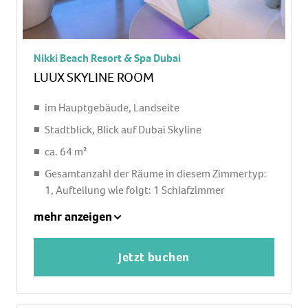
separate Dusche, Regendusche, Badewanne, WC,
Bademantel: ohne Gebühr, Slipper: ohne Gebühr,
Föhn
Nikki Beach Resort & Spa Dubai
Balkon: mit Sitzgelegenheit
LUUX SKYLINE ROOM
im Hauptgebäude, Landseite
Stadtblick, Blick auf Dubai Skyline
ca. 64 m²
Gesamtanzahl der Räume in diesem Zimmertyp:
1, Aufteilung wie folgt: 1 Schlafzimmer
1 Zustellbett, Babybett: ohne Gebühr
mehr anzeigen
Klimaanlage: ohne Gebühr, individuell regelbar
Safe: ohne Gebühr
Jetzt buchen
Bügeleisen, Bügelbrett
Kaffee-/Teezubereiter