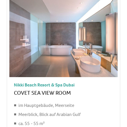
Gebühr, Wasser: ohne Gebühr, alkoholische
Getränke: gegen Gebühr, Snacks: gegen Gebühr,
Minibarauffüllung: täglich 24 Stunden
Telefon, Internet: WLAN/WiFi: ohne Gebühr,
Fernseher: Flatscreen, im Schlafzimmer,
deutsches Programm, Radio
Roomservice: täglich 24 Stunden, gegen Gebühr,
Reinigungsservice: täglich, ohne Gebühr
Dusche, Regendusche, Badewanne, WC,
Bademantel: ohne Gebühr, Slipper: ohne Gebühr,
Föhn, Kosmetikspiegel
Nikki Beach Resort & Spa Dubai
Balkon: mit Sitzgelegenheit
COVET SEA VIEW ROOM
im Hauptgebäude, Meerseite
Meerblick, Blick auf Arabian Gulf
ca. 55 - 55 m²