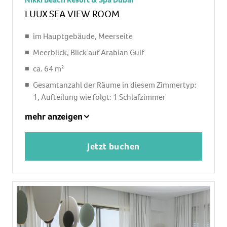
Slipper: ohne Gebühr, Föhn, Kosmetikspiegel
LUUX SEA VIEW ROOM
Balkon: mit Sitzgelegenheit
im Hauptgebäude, Meerseite
Meerblick, Blick auf Arabian Gulf
ca. 64 m²
Gesamtanzahl der Räume in diesem Zimmertyp:
1, Aufteilung wie folgt: 1 Schlafzimmer
1 Zustellbett, Babybett: ohne Gebühr
mehr anzeigen
Klimaanlage: ohne Gebühr, individuell regelbar
Safe: ohne Gebühr
Jetzt buchen
Schreibtisch
Bügeleisen, Bügelbrett
Kaffee-/Teezubereiter
Minibar: gegen Gebühr, Softdrinks: gegen
Gebühr, Wasser: ohne Gebühr, alkoholische