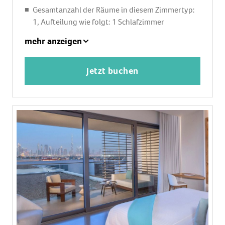
Gesamtanzahl der Räume in diesem Zimmertyp:
1, Aufteilung wie folgt: 1 Schlafzimmer
Babybett: ohne Gebühr
mehr anzeigen
Klimaanlage: ohne Gebühr, individuell regelbar
Safe: ohne Gebühr
Jetzt buchen
Bügeleisen, Bügelbrett
Kaffee-/Teezubereiter
Minibar: gegen Gebühr, Softdrinks: gegen
Gebühr, Wasser: ohne Gebühr, alkoholische
Getränke: gegen Gebühr, Snacks: gegen Gebühr,
Minibarauffüllung: täglich
Telefon, Internet: WLAN/WiFi: ohne Gebühr,
Fernseher: Flatscreen, im Schlafzimmer,
deutsches Programm, Radio
Roomservice: täglich 24 Stunden, gegen Gebühr,
Reinigungsservice: täglich, ohne Gebühr