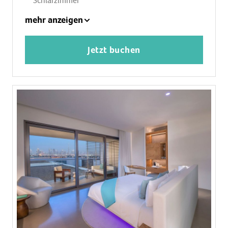
Schlafzimmer
1 Zustellbett, Babybett: ohne Gebühr
mehr anzeigen
Klimaanlage: ohne Gebühr, individuell regelbar
Safe: ohne Gebühr
Jetzt buchen
Sofa, Schreibtisch
Bügeleisen, Bügelbrett
Kaffee-/Teezubereiter, Esstisch
Minibar: gegen Gebühr, Softdrinks: gegen
Gebühr, Wasser: ohne Gebühr, alkoholische
Getränke: gegen Gebühr, Snacks: gegen Gebühr,
Minibarauffüllung: täglich
Telefon, Internet: WLAN/WiFi: ohne Gebühr,
Fernseher: Flatscreen, im Wohnbereich, im
Schlafzimmer, deutsches Programm, Radio
Roomservice: täglich 24 Stunden, gegen Gebühr,
Reinigungsservice: täglich, ohne Gebühr