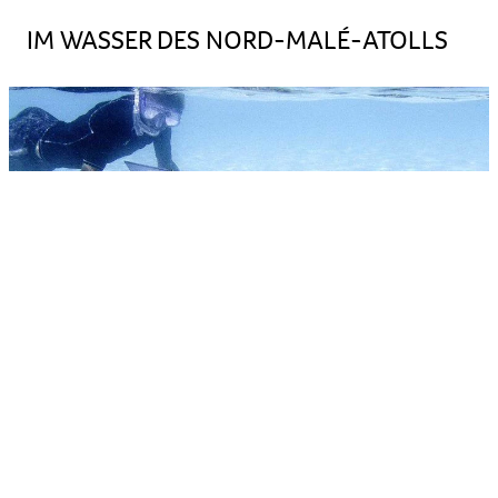
IM WASSER DES NORD-MALÉ-ATOLLS
Durch das ruhige Wetter auf dem Nord-
Malé
-Atoll ist das
ganze Jahr Tauchsaison. Eines der bekanntesten
Tauchplätze ist das
Banana
Reef
, welches ein geschütztes
Meeresgebiet
und bekannt für seine Vielfalt an Korallen