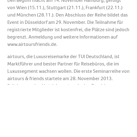
Den Beginn macht am 14. November Hamburg, gefolgt
von Wien (15.11.), Stuttgart (21.11.), Frankfurt (22.11.)
und München (28.11.). Den Abschluss der Reihe bildet das
Event in Düsseldorf am 29. November. Die Teilnahme für
registrierte Mitglieder ist kostenfrei, die Plätze sind jedoch
begrenzt. Anmeldung und weitere Informationen auf
www.airtoursfriends.de.
airtours, die Luxusreisemarke der TUI Deutschland, ist
Marktführer und bester Partner für Reisebüros, die im
Luxussegment wachsen wollen. Die erste Seminarreihe von
airtours & friends startete am 28. November 2013.
Seitdem werden Vertriebspartner in den Bereichen
Marketing und Storytelling erfolgreich geschult. Die
Seminare und das Internetportal von airtours & friends
vermitteln Wissen und Inspirationen zu Luxusmarken
sowie Anregungen und Ideen für Marketingaktivitäten
und Kundenbindung.
Pressemeldung 24. August 2023