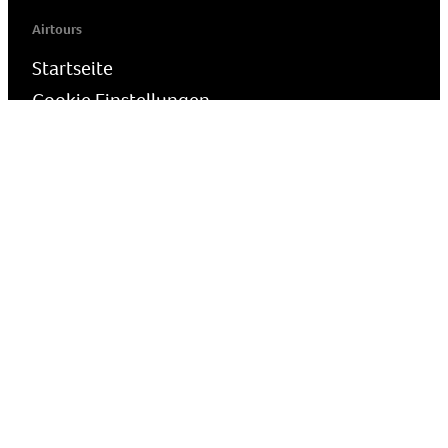
Airtours
Startseite
Cookie Einstellungen
Presse
Reiseschutz
Wie melde ich Bedenken?
airtours - die Luxusreisemarke der TUI Deutschland GmbH | Karl-
Wiechert-Allee 23 · D-30625 Hannover