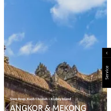
Service
Siem Reap, Kaoh Chraluh – Krabey Island
ANGKOR & MEKONG