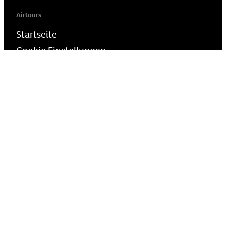
Airtours
Startseite
Cookie Einstellungen
Presse
Reiseschutz
Wie melde ich Bedenken?
airtours - die Luxusreisemarke der TUI Deutschland GmbH | Karl-
Wiechert-Allee 23 · D-30625 Hannover