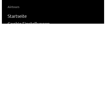
Airtours
Startseite
Cookie Einstellungen
Presse
Reiseschutz
Wie melde ich Bedenken?
airtours - die Luxusreisemarke der TUI Deutschland GmbH | Karl-
Wiechert-Allee 23 · D-30625 Hannover