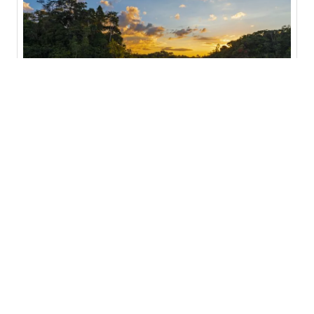
Telefon
E-Mail
Ihre Reisewünsche
PERU – ANDENLUFT, AMAZONAS &
GESCHICHTE
Einwilligung