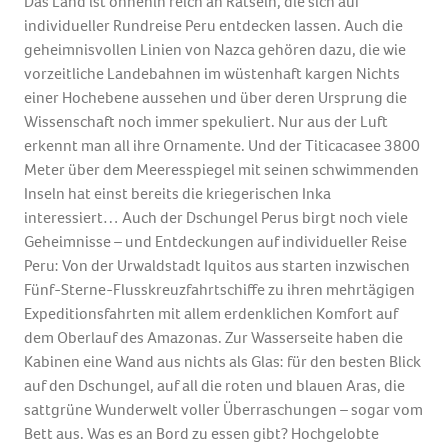
Das Land ist ohnehin reich an Rätseln, die sich auf
individueller Rundreise Peru entdecken lassen. Auch die
geheimnisvollen Linien von Nazca gehören dazu, die wie
vorzeitliche Landebahnen im wüstenhaft kargen Nichts
einer Hochebene aussehen und über deren Ursprung die
Wissenschaft noch immer spekuliert. Nur aus der Luft
erkennt man all ihre Ornamente. Und der Titicacasee 3800
Meter über dem Meeresspiegel mit seinen schwimmenden
Inseln hat einst bereits die kriegerischen Inka
interessiert… Auch der Dschungel Perus birgt noch viele
Geheimnisse – und Entdeckungen auf individueller Reise
Peru: Von der Urwaldstadt Iquitos aus starten inzwischen
Fünf-Sterne-Flusskreuzfahrtschiffe zu ihren mehrtägigen
Expeditionsfahrten mit allem erdenklichen Komfort auf
dem Oberlauf des Amazonas. Zur Wasserseite haben die
Kabinen eine Wand aus nichts als Glas: für den besten Blick
auf den Dschungel, auf all die roten und blauen Aras, die
sattgrüne Wunderwelt voller Überraschungen – sogar vom
Bett aus. Was es an Bord zu essen gibt? Hochgelobte