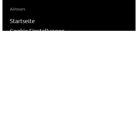
Airtours
Startseite
Cookie Einstellungen
Presse
Reiseschutz
Wie melde ich Bedenken?
airtours - die Luxusreisemarke der TUI Deutschland GmbH | Karl-
Wiechert-Allee 23 · D-30625 Hannover