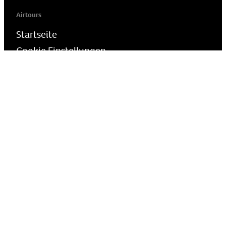
Airtours
Startseite
Cookie Einstellungen
Presse
Reiseschutz
Wie melde ich Bedenken?
airtours - die Luxusreisemarke der TUI Deutschland GmbH | Karl-
Wiechert-Allee 23 · D-30625 Hannover