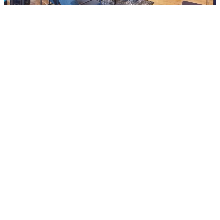
AIRTOURS TRAVEL BOUTIQUE
LANDSHUT
meintorzurwelt.de
Neustadt 527
84028 Landshut
+49 871 97504-0
www.meintorzurwelt.de
info@meintorzurwelt.de
Mehr erfahren