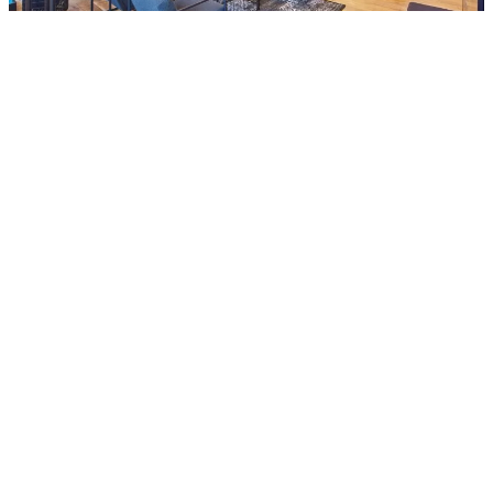
AIRTOURS TRAVEL BOUTIQUE
LANDSHUT
meintorzurwelt.de
Neustadt 527
84028 Landshut
+49 871 97504-0
www.meintorzurwelt.de
info@meintorzurwelt.de
Mehr erfahren