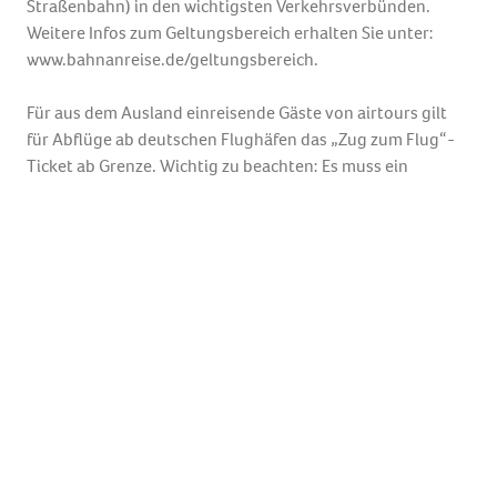
Straßenbahn) in den wichtigsten Verkehrsverbünden.
Weitere Infos zum Geltungsbereich erhalten Sie unter:
www.bahnanreise.de/geltungsbereich.
Für aus dem Ausland einreisende Gäste von airtours gilt
für Abflüge ab deutschen Flughäfen das „Zug zum Flug“-
Ticket ab Grenze. Wichtig zu beachten: Es muss ein
Startbahnhof angegeben werden.
Mit Ihren Reiseunterlagen erhalten Sie einen
Gutscheincode, mit dem Sie sich Ihre bevorzugte
Verbindung zum/vom Flughafen selbst aussuchen können.
Sie erhalten pro Person
und Strecke einen Gutscheincode. Sie können Ihren
Gutscheincode jederzeit in ein Ticket
einlösen. Bitte beachten Sie, dass Sie sich bei Einlösung auf
einen Reisetag (einen Tag vor
Abflug oder am Abflugtag selbst bzw. am Tag der Rückkehr
oder einen Tag nach Rückkehr)