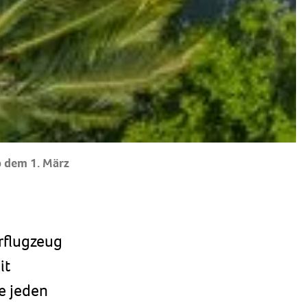
b dem 1. März
rflugzeug
it
e jeden