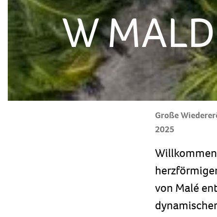
W MALD
Große Wiedererö
2025
Willkommen i
herzförmigen
von Malé ent
dynamischer 