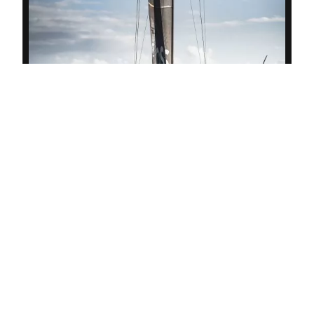
Das Ineos Team UK - Britannia aus Großbritannien ist
einer von drei Herausforderern
UNSERE AMERICA’S CUP-
ANGEBOTE
Bei uns erleben Sie das prestigeträchtige Segel-
Event vor der Mittelmeerinsel Cagliari in
Logenposition!