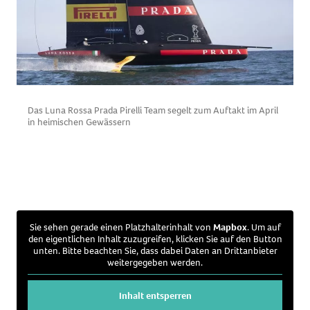
Das Luna Rossa Prada Pirelli Team segelt zum Auftakt im April
in heimischen Gewässern
D
v
Sie sehen gerade einen Platzhalterinhalt von
Mapbox
. Um auf
den eigentlichen Inhalt zuzugreifen, klicken Sie auf den Button
unten. Bitte beachten Sie, dass dabei Daten an Drittanbieter
weitergegeben werden.
Inhalt entsperren