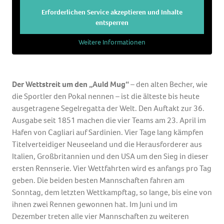
Erforderlichen Service akzeptieren und Inhalte
entsperren
Weitere Informationen
Der Wettstreit um den „Auld Mug“
– den alten Becher, wie
die Sportler den Pokal nennen – ist die älteste bis heute
ausgetragene Segelregatta der Welt. Den Auftakt zur 36.
Ausgabe seit 1851 machen die vier Teams am 23. April im
Hafen von Cagliari auf Sardinien. Vier Tage lang kämpfen
Titelverteidiger Neuseeland und die Herausforderer aus
Italien, Großbritannien und den USA um den Sieg in dieser
ersten Rennserie. Vier Wettfahrten wird es anfangs pro Tag
geben. Die beiden besten Mannschaften fahren am
Sonntag, dem letzten Wettkampftag, so lange, bis eine von
ihnen zwei Rennen gewonnen hat. Im Juni und im
Dezember treten alle vier Mannschaften zu weiteren