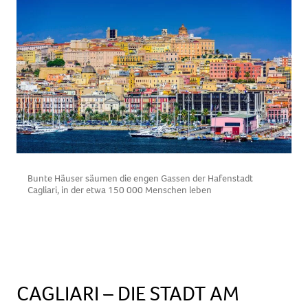
Bunte Häuser säumen die engen Gassen der Hafenstadt
Cagliari, in der etwa 150 000 Menschen leben
P
R
CAGLIARI – DIE STADT AM