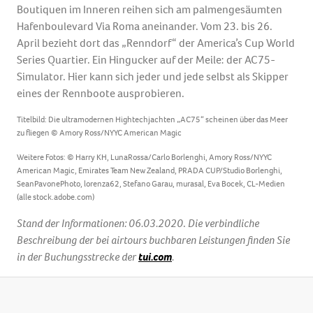
Boutiquen im Inneren reihen sich am palmengesäumten
Hafenboulevard Via Roma aneinander. Vom 23. bis 26.
April bezieht dort das „Renndorf“ der America’s Cup World
Series Quartier. Ein Hingucker auf der Meile: der AC75-
Simulator. Hier kann sich jeder und jede selbst als Skipper
eines der Rennboote ausprobieren.
Titelbild: Die ultramodernen Hightechjachten „AC75“ scheinen über das Meer
zu fliegen © Amory Ross/NYYC American Magic
Weitere Fotos: © Harry KH, LunaRossa/Carlo Borlenghi, Amory Ross/NYYC
American Magic, Emirates Team New Zealand, PRADA CUP/Studio Borlenghi,
SeanPavonePhoto, lorenza62, Stefano Garau, murasal, Eva Bocek, CL-Medien
(alle stock.adobe.com)
Stand der Informationen: 06.03.2020
.
Die verbindliche
Beschreibung der bei airtours buchbaren Leistungen finden Sie
in der Buchungsstrecke der
tui.com
.