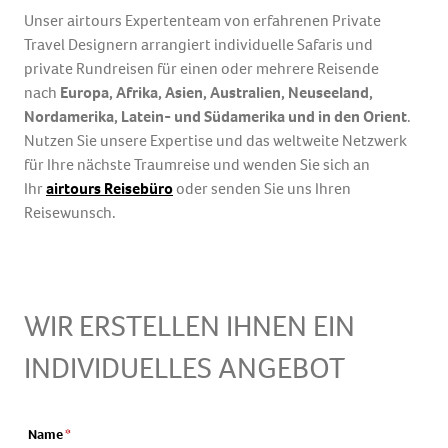
Einwilligung
Unser airtours Expertenteam von erfahrenen Private
Ich stimme der Datenschutzerrklärung zu.
Travel Designern arrangiert individuelle Safaris und
private Rundreisen für einen oder mehrere Reisende
*
Markierte Felder sind Pflichtfelder
nach
Europa, Afrika, Asien, Australien, Neuseeland,
Nordamerika, Latein- und
Südamerika und in den Orient
.
Nutzen Sie unsere Expertise und das weltweite Netzwerk
für Ihre nächste Traumreise und wenden Sie sich an
Ihr
airtours Reisebüro
oder senden Sie uns Ihren
Reisewunsch.
WIR ERSTELLEN IHNEN EIN
INDIVIDUELLES ANGEBOT
Name